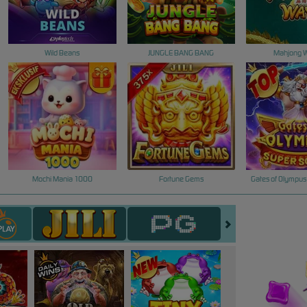
Wild Beans
JUNGLE BANG BANG
Mahjong 
Mochi Mania 1000
Fortune Gems
Gates of Olympus 