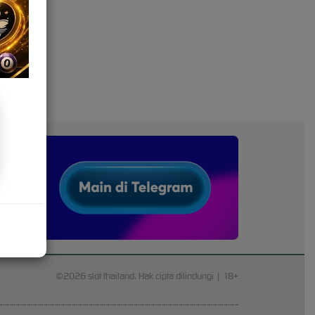
stalasi
©2026 slot thailand. Hak cipta dilindungi | 18+