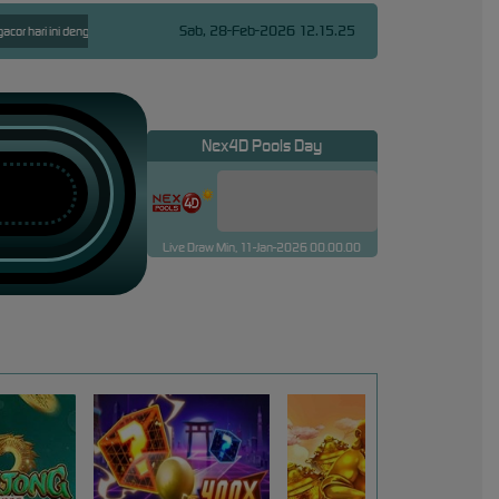
Sab, 28-Feb-2026 12.15.25
i dengan berbagai kemenangan besar setiap hari permain akan menemukan maxwin keseruan jack
Nex4D Pools Day
Live Draw Min, 11-Jan-2026 00.00.00