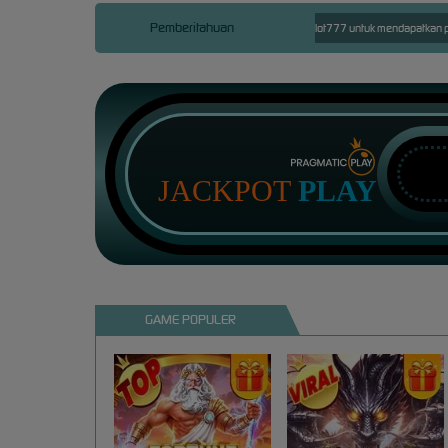
Pemberitahuan
 keuntungan besar yang selalu di hadirkan provider slot777 untuk mendapatkan pluang jackpt b
JACKPOT
PLAY
GAME POPULER