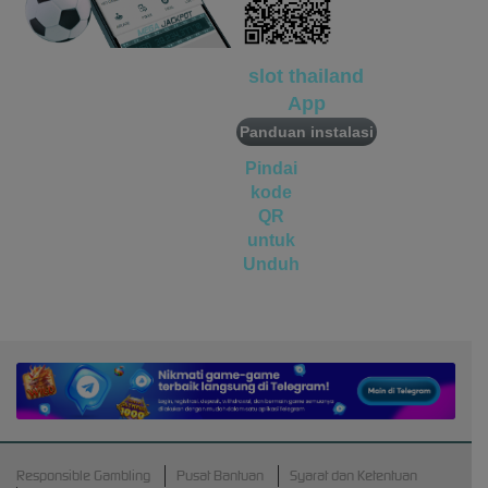
vs20fruitswx
miste****0
IDR
4,520,000.00
slot thailand
vs20olympx
App
Panduan instalasi
Pindai
kode
QR
untuk
Unduh
Android
APK
Responsible Gambling
Pusat Bantuan
Syarat dan Ketentuan