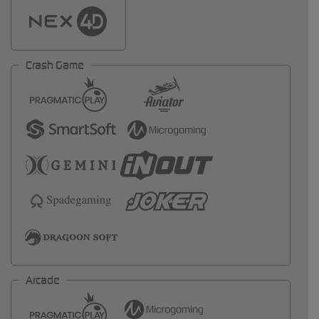
Crash Game
Arcade