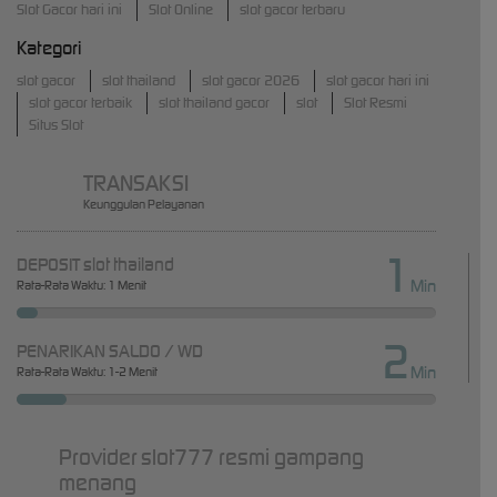
Slot Gacor hari ini
Slot Online
slot gacor terbaru
Kategori
slot gacor
slot thailand
slot gacor 2026
slot gacor hari ini
slot gacor terbaik
slot thailand gacor
slot
Slot Resmi
Situs Slot
TRANSAKSI
Keunggulan Pelayanan
1
DEPOSIT slot thailand
Min
Rata-Rata Waktu: 1 Menit
2
PENARIKAN SALDO / WD
Min
Rata-Rata Waktu: 1-2 Menit
Provider slot777 resmi gampang
menang