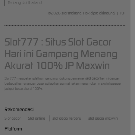
Tentang slot thailand
©2026 slot thailand. Hak cipta dilindungi | 18+
Slot777 : Situs Slot Gacor
Hari ini Gampang Menang
Akurat 100% JP Maxwin
Slot777 merupakan platfrom yang mendukung permainan
slot gacor
hari ini dengan
berbagai kemenangan besar setiap hari permain akan menemukan maxwin keseruan
jackpot besar akurat 100%.
Rekomendasi
Slot gacor
Slot online
slot gacor terbaru
slot gacor maxwin
Platform