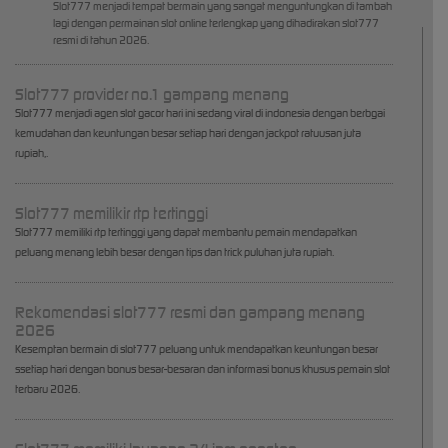
Slot777 menjadi tempat bermain yang sangat menguntungkan di tambah
lagi dengan permainan slot online terlengkap yang dihadirakan slot777
resmi di tahun 2026.
Slot777 provider no.1 gampang menang
Slot777 menjadi agen slot gacor hari ini sedang viral di indonesia dengan berbgai
kemudahan dan keuntungan besar setiap hari dengan jackpot ratuusan juta
rupiah,.
Slot777 memilikir rtp tertinggi
Slot777 memiliki rtp tertinggi yang dapat membantu pemain mendapatkan
peluang menang lebih besar dengan tips dan trick puluhan juta rupiah.
Rekomendasi slot777 resmi dan gampang menang
2026
Kesemptan bermain di slot777 peluang untuk mendapatkan keuntungan besar
ssetiap hari dengan bonus besar-besaran dan informasi bonus khusus pemain slot
terbaru 2026.