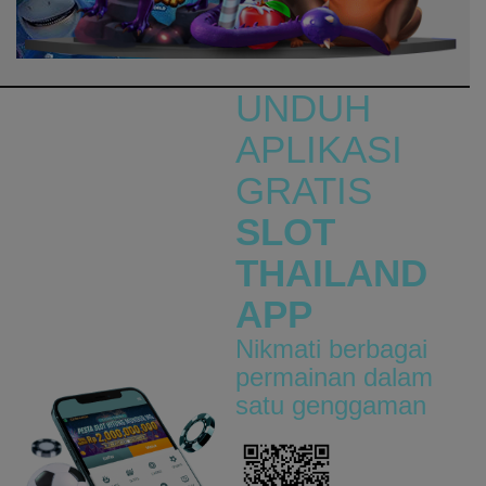
vswaysbandit
ans****a
IDR
6,998,600.00
vs20olympgate
UNDUH
rydhos****e
APLIKASI
IDR
6,989,400.00
GRATIS
vswaysmahwblck
SLOT
miste****0
IDR
6,784,500.00
THAILAND
vs20gatotx
APP
be****7
IDR
6,724,500.00
Nikmati berbagai
vs20stararx
permainan dalam
be****7
satu genggaman
IDR
6,592,400.00
vs20fruitswx
sco****9
IDR
5,941,200.00