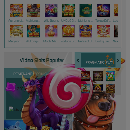
Fortune of Olympus
Mahjong Wins 3 – Black Scatter
Wild Beans
JUNGLE BANG BANG
Mahjong Ways 2
Tokyo Drift Nitro
Laughing Buddha Nexus
Mahjong Ways
Wukong - Black Scatter
Mochi Mania 1000
Fortune Gems
Gates of Olympus Super Scatter
Lucky Twins Nexus
Nexus Tombstone RIP
Video Slots Popular
PEMENANG MESIN SLOT
miste****0
IDR
15,047,200.00
vs20fruitswx
ma****5
IDR
9,253,200.00
vs20starlightx
vsteadf****1
IDR
8,998,000.00