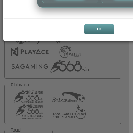
OK
Olahraga
Togel