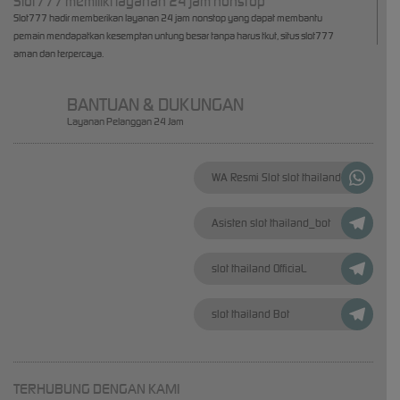
Slot777 memiliki layanan 24 jam nonstop
Slot777 hadir memberikan layanan 24 jam nonstop yang dapat membantu
pemain mendapatkan kesemptan untung besar tanpa harus tkut, situs slot777
aman dan terpercaya.
BANTUAN & DUKUNGAN
Layanan Pelanggan 24 Jam
WA Resmi Slot slot thailand
Asisten slot thailand_bot
slot thailand OfficiaL
slot thailand Bot
TERHUBUNG DENGAN KAMI