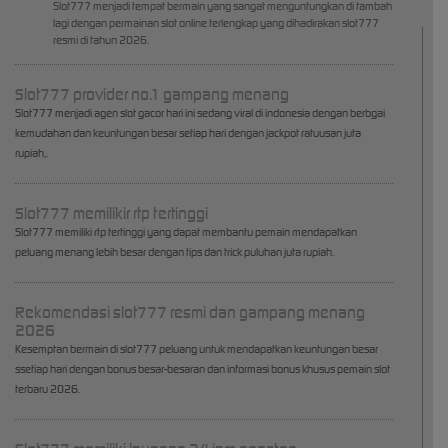
Slot777 menjadi tempat bermain yang sangat menguntungkan di tambah
lagi dengan permainan slot online terlengkap yang dihadirakan slot777
resmi di tahun 2026.
Slot777 provider no.1 gampang menang
Slot777 menjadi agen slot gacor hari ini sedang viral di indonesia dengan berbgai
kemudahan dan keuntungan besar setiap hari dengan jackpot ratuusan juta
rupiah,.
Slot777 memilikir rtp tertinggi
Slot777 memiliki rtp tertinggi yang dapat membantu pemain mendapatkan
peluang menang lebih besar dengan tips dan trick puluhan juta rupiah.
Rekomendasi slot777 resmi dan gampang menang
2026
Kesemptan bermain di slot777 peluang untuk mendapatkan keuntungan besar
ssetiap hari dengan bonus besar-besaran dan informasi bonus khusus pemain slot
terbaru 2026.