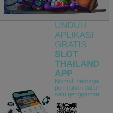
vswaysbandit
ans****a
IDR
6,998,600.00
vs20olympgate
UNDUH
rydhos****e
APLIKASI
IDR
6,989,400.00
GRATIS
vswaysmahwblck
SLOT
miste****0
IDR
6,784,500.00
THAILAND
vs20gatotx
APP
be****7
IDR
6,724,500.00
Nikmati berbagai
vs20stararx
permainan dalam
be****7
satu genggaman
IDR
6,592,400.00
vs20fruitswx
sco****9
IDR
5,941,200.00