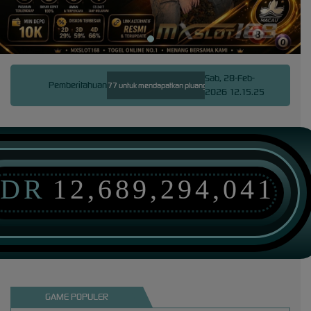
Sab, 28-Feb-
Pemberitahuan
 di hadirkan provider slot777 untuk mendapatkan pluang jackpt besar setiap hari.
Slot777 
2026 12.15.25
IDR
12,689,294,041
GAME POPULER