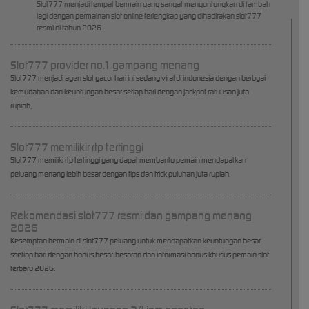
Slot777 menjadi tempat bermain yang sangat menguntungkan di tambah
lagi dengan permainan slot online terlengkap yang dihadirakan slot777
resmi di tahun 2026.
Slot777 provider no.1 gampang menang
Slot777 menjadi agen slot gacor hari ini sedang viral di indonesia dengan berbgai
kemudahan dan keuntungan besar setiap hari dengan jackpot ratuusan juta
rupiah,.
Slot777 memilikir rtp tertinggi
Slot777 memiliki rtp tertinggi yang dapat membantu pemain mendapatkan
peluang menang lebih besar dengan tips dan trick puluhan juta rupiah.
Rekomendasi slot777 resmi dan gampang menang
2026
Kesemptan bermain di slot777 peluang untuk mendapatkan keuntungan besar
ssetiap hari dengan bonus besar-besaran dan informasi bonus khusus pemain slot
terbaru 2026.