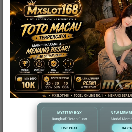
MYSTERY BOX
NEW MEMBE
Rungkad? Tetap Cuan
Modal Memb
Live Casino
LIVE CHAT
DAFTA