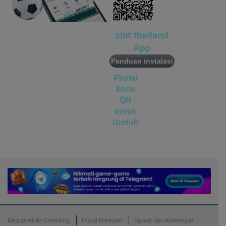
vs20fruitswx
miste****0
IDR
4,520,000.00
slot thailand
vs20olympx
App
Panduan instalasi
Pindai
kode
QR
untuk
Unduh
Android
APK
Responsible Gambling
Pusat Bantuan
Syarat dan Ketentuan